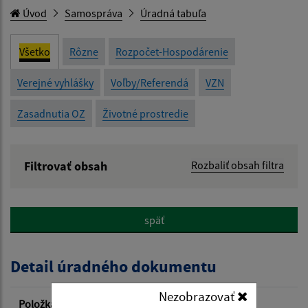
Úvod
Samospráva
Úradná tabuľa
Všetko
Rôzne
Rozpočet-Hospodárenie
Verejné vyhlášky
Voľby/Referendá
VZN
Zasadnutia OZ
Životné prostredie
Filtrovať obsah
Rozbaliť obsah filtra
Názov:
späť
Popis:
Detail úradného dokumentu
Dátum zverejnenia od:
Nezobrazovať
Položka
Informácia