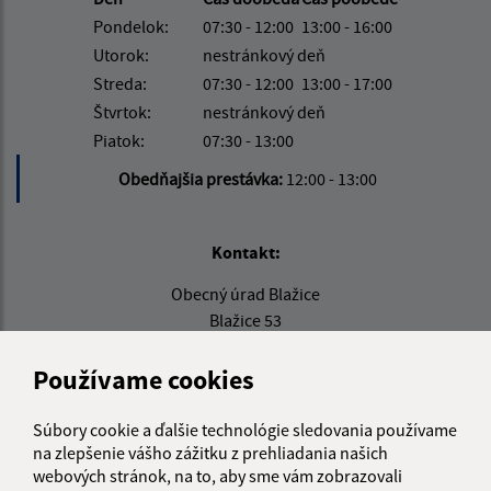
Pondelok:
07:30 - 12:00
13:00 - 16:00
Utorok:
nestránkový deň
Streda:
07:30 - 12:00
13:00 - 17:00
Štvrtok:
nestránkový deň
Piatok:
07:30 - 13:00
Obedňajšia prestávka:
12:00 - 13:00
Kontakt:
Obecný úrad Blažice
Blažice 53
044 16 Bohdanovce
Používame cookies
info@blazice.sk
+421 55 694 11 06
Súbory cookie a ďalšie technológie sledovania používame
na zlepšenie vášho zážitku z prehliadania našich
IČO: 00690198
webových stránok, na to, aby sme vám zobrazovali