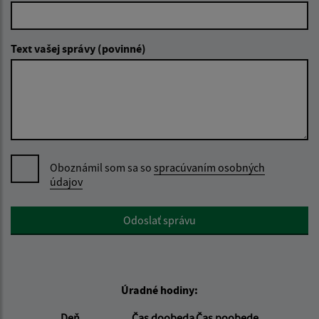
Text vašej správy (povinné)
Oboznámil som sa so
spracúvaním osobných
údajov
Google reCaptcha Response
Odoslať správu
Úradné hodiny:
Deň
Čas doobeda
Čas poobede