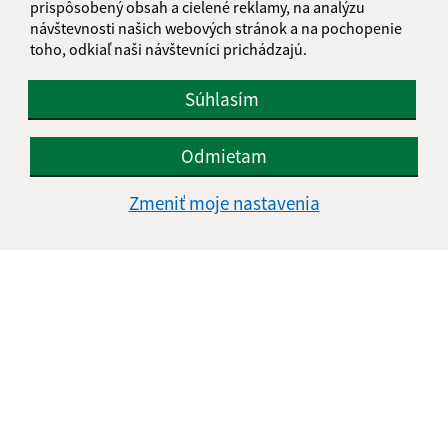
prispôsobený obsah a cielené reklamy, na analýzu
návštevnosti našich webových stránok a na pochopenie
toho, odkiaľ naši návštevníci prichádzajú.
Súhlasím
Odmietam
Zmeniť moje nastavenia
Informácie o stránke:
Vyhlásenie o prístupnosti
Autorské práva
Ochrana osobných údajov