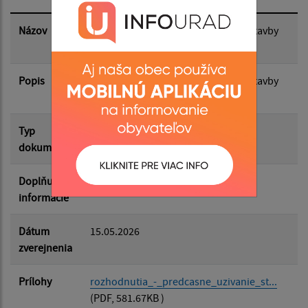
Dátum zverejnenia do:
Názov
Rozhodnutie - predčasné užívanie stavby
N. Myšľa - Ruskov
Popis
Filtrovať
Rozhodnutie - predčasné užívanie stavby
Reset
N. Myšľa - Ruskov
Typ
Rôzne
dokumentu
Doplňujúce
informácie
Dátum
15.05.2026
zverejnenia
Prílohy
rozhodnutia_-_predcasne_uzivanie_st...
(PDF, 581.67KB )