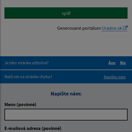
späť
Generované portálom
Uradne.sk
Je táto stránka užitočná?
Áno
Nie
Boli tieto 
Boli 
Našli ste na stránke chybu?
Napíšte nám
Napíšte nám:
Meno (povinné)
E-mailová adresa (povinné)