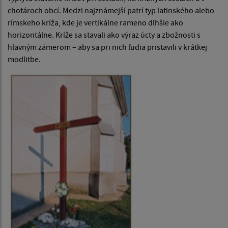
chotároch obcí. Medzi najznámejší patrí typ latinského alebo
rímskeho kríža, kde je vertikálne rameno dlhšie ako
horizontálne. Kríže sa stavali ako výraz úcty a zbožnosti s
hlavným zámerom – aby sa pri nich ľudia pristavili v krátkej
modlitbe.