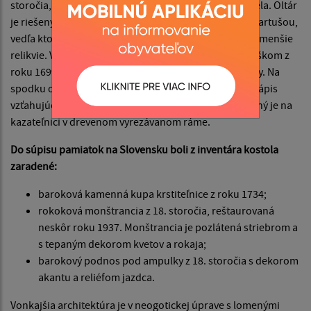
storočia, doplnený o novú sochu sv. Michala, archanjela. Oltár
je riešený na spôsob veľkého relikviára s rokokovou kartušou,
vedľa ktorej sú z oboch strán nad sebou usporiadané menšie
relikvie. Vzácnosťou je voľný obraz Panny Márie s Ježiškom z
roku 1699, namaľovaný podľa obrazu klužskej Madony. Na
spodku obrazu je dedikačný zápis, na zadnej strane nápis
vzťahujúci sa na reštaurovanie z roku 1892. Umiestnený je na
kazateľnici v drevenom vyrezávanom ráme.
Do súpisu pamiatok na Slovensku boli z inventára kostola
zaradené:
baroková kamenná kupa krstiteľnice z roku 1734;
rokoková monštrancia z 18. storočia, reštaurovaná
neskôr roku 1937. Monštrancia je pozlátená striebrom a
s tepaným dekorom kvetov a rokaja;
barokový podnos pod ampulky z 18. storočia s dekorom
akantu a reliéfom jazdca.
Vonkajšia architektúra je v neogotickej úprave s lomenými