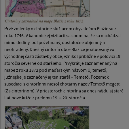
Prvé zmienky o cintoríne slúžiacom obyvateľom Blažíc sú z
roku 1746. V kanonickej vizitácii sa spomína, že sa nachádzal
mimo dediny, bol požehnaný, dostatočne objemný a
neohradený. Dnešný cintorín obce Blažice je situovaný vo
východnej časti zástavby obce, vznikol približne v polovici 19.
storočia severne od staršieho. Prvýkrát je zaznamenaný na
mape z roku 1872 pod maďarským názvom Új temető,
južnejšie je zaznačený aj ten starší – Temető. Pozemok
susediaci s cintorínmi niesol chotárny názov Temető megett
(Za cintorínom). V priestoroch cintorína sa dnes nájdu aj staré
liatinové kríže z prelomu 19. a 20. storočia.