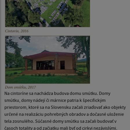
Na cintoríne sa nachádza budova domu smútku. Domy
smútku, domy nádejí či márnice patria k špecifickým
priestorom, ktoré sa na Slovensku začali zriaďovať ako objekty
určené na realizáciu pohrebných obradov a dočasné uloženie
tela zosnulého. Súčasné domy smútku sa začali budovať v
časoch totality a od začiatku mali byť od cirkvi nezávislými,