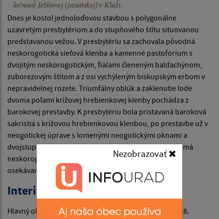
Dnes je kostol jednoloďovou stavbou s polygonálne
uzavretým presbytériom a do stupňového štítu situovanou
predstavanou vežou. V presbytériu sa zachovala pôvodná
neskorogotická sieťová klenba a kamenné pastofórium s
dvojitým neskorogotickým, fialami členeným baldachýnom,
zuborezovým štítom a z osi vychýleným biskupským erbom v
nepravidelnej rozete. Triumfálny oblúk a zaklenutie lode
dvoma poľami krížovej hrebienkovej klenby pochádza z
barokovej prestavby. K presbytériu bola pristavaná baroková
sakristia s krížovou hrebienkovou klenbou, po prestavbe už v
neogotickej úprave s lomenými neogotickými oknami a
dvojstupňovými opornými piliermi. Predstavaná veža má
Nezobrazovať
neskorogotický sedlový portál s pretínavým prútom a
osekávaným podstavcom.
Interiér kostola
Hlavný oltár je neskorobarokovou prácou z polovice 18.