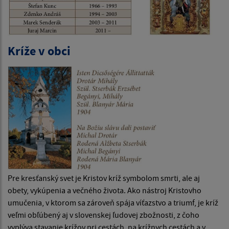
Kríže v obci
Pre kresťanský svet je Kristov kríž symbolom smrti, ale aj
obety, vykúpenia a večného života. Ako nástroj Kristovho
umučenia, v ktorom sa zároveň spája víťazstvo a triumf, je kríž
veľmi obľúbený aj v slovenskej ľudovej zbožnosti, z čoho
vyplýva stavanie krížov pri cestách, na krížnych cestách a v