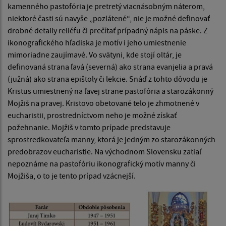
kamenného pastofória je pretretý viacnásobným náterom,
niektoré časti sú navyše „pozlátené“, nie je možné definovať
drobné detaily reliéfu či prečítať prípadný nápis na páske. Z
ikonografického hľadiska je motív i jeho umiestnenie
mimoriadne zaujímavé. Vo svätyni, kde stojí oltár, je
definovaná strana ľavá (severná) ako strana evanjelia a pravá
(južná) ako strana epištoly či lekcie. Snáď z tohto dôvodu je
Kristus umiestnený na ľavej strane pastofória a starozákonný
Mojžiš na pravej. Kristovo obetované telo je zhmotnené v
eucharistii, prostredníctvom neho je možné získať
požehnanie. Mojžiš v tomto prípade predstavuje
sprostredkovateľa manny, ktorá je jedným zo starozákonných
predobrazov eucharistie. Na východnom Slovensku zatiaľ
nepoznáme na pastofóriu ikonografický motív manny či
Mojžiša, o to je tento prípad vzácnejší.