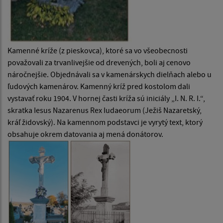
Kamenné kríže (z pieskovca), ktoré sa vo všeobecnosti
považovali za trvanlivejšie od drevených, boli aj cenovo
náročnejšie. Objednávali sa v kamenárskych dielňach alebo u
ľudových kamenárov. Kamenný kríž pred kostolom dali
vystavať roku 1904. V hornej časti kríža sú iniciály „I. N. R. I.“,
skratka Iesus Nazarenus Rex Iudaeorum (Ježiš Nazaretský,
kráľ židovský). Na kamennom podstavci je vyrytý text, ktorý
obsahuje okrem datovania aj mená donátorov.