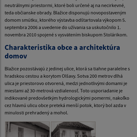
neutrálnymi priestormi, ktoré boli určené aj na necirkevné,
teda občianske obrady. Blažice disponujú novopostaveným
domom smútku, ktorého výstavba odštartovala výkopom 5.
septembra 2006 a uvedenie do užívania sa uskutočnilo 1.
novembra 2010 spojené s vysvätením biskupom Stolárikom.
Charakteristika obce a architektúra
domov
Blažice pozostávajú z jedinej ulice, ktorá sa tiahne paralelne s
hradskou cestou a korytom Olšavy. Sotva 200 metrov dlhá
ulica je priestorovo otvorená, medzi jednotlivými domami je
miestami až 30-metrová vzdialenosť. Toto usporiadanie je
indikované predovšetkým hydrologickými pomermi, nakoľko
cez hlavnú ulicu obce preteká menší potok, ktorý bol azda v
minulosti prehradený a mohol.