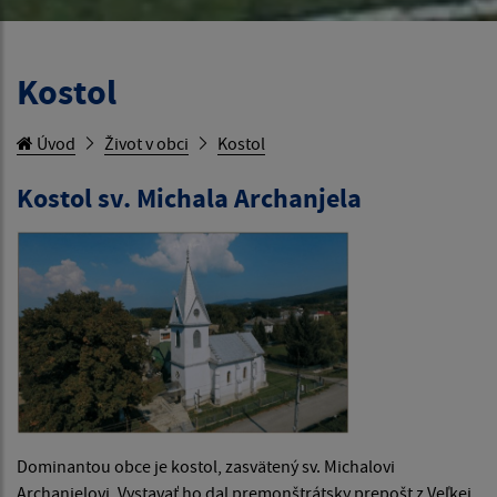
Kostol
Úvod
Život v obci
Kostol
Kostol sv. Michala Archanjela
Dominantou obce je kostol, zasvätený sv. Michalovi
Archanjelovi. Vystavať ho dal premonštrátsky prepošt z Veľkej