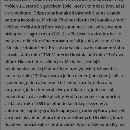
Myšle v 15. storočí v gotickom štýle, ktorý v tom čase prevládal
v architektúre. Odpusty sa konali od dávnych čias na sviatok
patróna kostola sv. Michala. Prvý poreformačný katolícky farár
v Nižnej Myšli Andrej Porubský spomína v liste, adresovanom
biskupovi v Jágri z roku 1729, že v Blažiciach v strede obce je
malý kostolík, s ktorého opravou začali jezuiti, ale reparácia
ešte nie je dokončená. Prestavba sa niesla v barokovom slohu
a trvala až do roku 1734. V interiéri kostola boli roku 1746 dva
oltáre. Hlavný bol zasvätený sv. Michalovi, vedľajší
najblahoslavenejšej Panne Claudiopolytanskej. V inventári
kostola z roku 1746 sa uvádza jeden medený pozlátený kalich
s paténou, palou a burzou. Tiež jedna kazula, jedna alba,
korporále, jeden humerál, dve purifikátoriá, jeden misál,
jeden rituál a dve veľké plachty. Podľa zmienok z kanonickej
vizitácie z roku 1769 bol oltár do kostola prevezený zo
súkromnej kaplnky grófky Szapáryovej, rodenej Karolyovej. Vo
vitrínach hlavného oltára bolo umiestnených 16 relikvií, ktoré
duchovní považovali za hodnoverné. Apoštolské odpustky mal