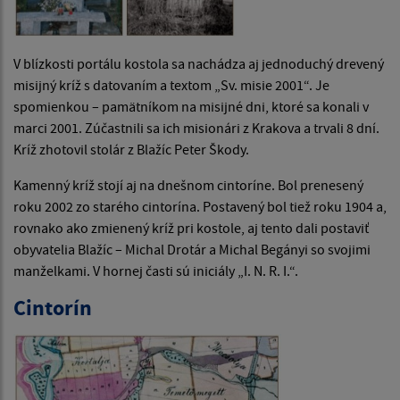
V blízkosti portálu kostola sa nachádza aj jednoduchý drevený
misijný kríž s datovaním a textom „Sv. misie 2001“. Je
spomienkou – pamätníkom na misijné dni, ktoré sa konali v
marci 2001. Zúčastnili sa ich misionári z Krakova a trvali 8 dní.
Kríž zhotovil stolár z Blažíc Peter Škody.
Kamenný kríž stojí aj na dnešnom cintoríne. Bol prenesený
roku 2002 zo starého cintorína. Postavený bol tiež roku 1904 a,
rovnako ako zmienený kríž pri kostole, aj tento dali postaviť
obyvatelia Blažíc – Michal Drotár a Michal Begányi so svojimi
manželkami. V hornej časti sú iniciály „I. N. R. I.“.
Cintorín