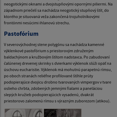
neogotickými oknami a dvojstupňovými opornými piliermi. Na
západnom priečelí sa nachádza neogotický stupňový štít, do
ktorého je situovaná veža zakončená trojuholníkovými
frontónmi nesúcimi ihlanovú strechu.
Pastofórium
V severovýchodnej stene polygónu sa nachádza kamenné
výklenkové pastofórium s priestorovým združeným
baldachýnom a kružbovým štítom nadstavca. Po zabudovaní
čalúnenej drevenej skrinky s dvierkami výklenok slúži opäť na
úschovu eucharistie. Výklenok má mohutnú parapetnú rímsu,
po oboch stranách reliéfne profilované štíhle prúty
podopierajúce dvojicu drobno tvarovaných vimpergov v tvare
oslieho chrbta, zdobených jemnými fialami a paneláciou
slepých kružieb podopierajúcich vysadenú, dvakrát
priestorovo zalomenú rímsu s výrazným zuborezom (atikou).