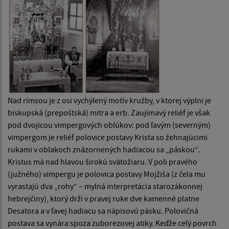
Nad rímsou je z osi vychýlený motív kružby, v ktorej výplni je
biskupská (prepoštská) mitra a erb. Zaujímavý reliéf je však
pod dvojicou vimpergových oblúkov: pod ľavým (severným)
vimpergom je reliéf polovice postavy Krista so žehnajúcimi
rukami v oblakoch znázornených hadiacou sa „páskou“.
Kristus má nad hlavou širokú svätožiaru. V poli pravého
(južného) vimpergu je polovica postavy Mojžiša (z čela mu
vyrastajú dva „rohy“ – mylná interpretácia starozákonnej
hebrejčiny), ktorý drží v pravej ruke dve kamenné platne
Desatora a v ľavej hadiacu sa nápisovú pásku. Polovičná
postava sa vynára spoza zuborezovej atiky. Keďže celý povrch