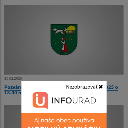
20.02.2025
Nezobrazovať
Pozvánka na 13. zasadnutie OcZ dňa 25.02.2025 o
18.00 hod.