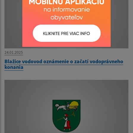
24.01.2025
Blažice vodovod oznámenie o začatí vodoprávneho
konania