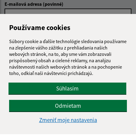
E-mailová adresa (povinné)
Používame cookies
Text vašej správy (povinné)
Súbory cookie a ďalšie technológie sledovania používame
na zlepšenie vášho zážitku z prehliadania našich
webových stránok, na to, aby sme vám zobrazovali
prispôsobený obsah a cielené reklamy, na analýzu
návštevnosti našich webových stránok a na pochopenie
toho, odkiaľ naši návštevníci prichádzajú.
Oboznámil som sa so
spracúvaním osobných
údajov
Súhlasím
Google reCaptcha Response
Odoslať správu
Odmietam
Zmeniť moje nastavenia
Úradné hodiny: