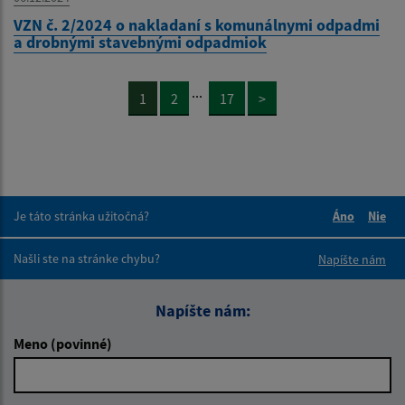
VZN č. 2/2024 o nakladaní s komunálnymi odpadmi
a drobnými stavebnými odpadmiok
...
1
2
17
>
Je táto stránka užitočná?
Áno
Nie
Boli tieto 
Boli 
Našli ste na stránke chybu?
Napíšte nám
Napíšte nám:
Meno (povinné)