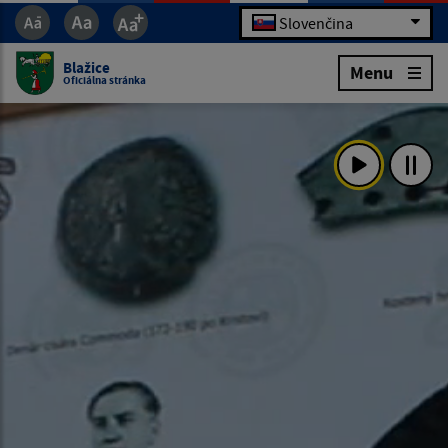
Slovenčina
Blažice
Menu
Oficiálna stránka