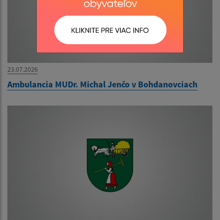
23.07.2026
Ambulancia MUDr. Michal Jenčo v Bohdanovciach