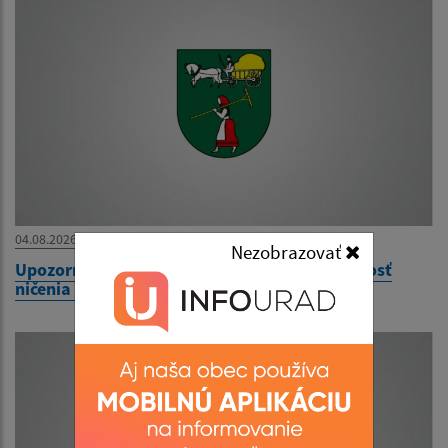
04.08.2026
Nezobrazovať
Upozornenie vlastníkov pozemkov na povinnosť
ničenia burín a inváznych rastlín !