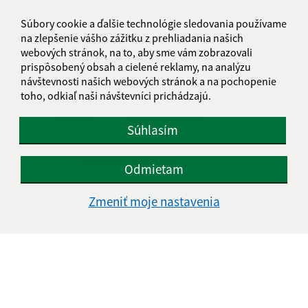
Úradné hodiny:
Súbory cookie a ďalšie technológie sledovania používame
na zlepšenie vášho zážitku z prehliadania našich
Deň
Čas doobeda
Čas poobede
webových stránok, na to, aby sme vám zobrazovali
Pondelok:
07:30 - 12:00
13:00 - 16:00
prispôsobený obsah a cielené reklamy, na analýzu
návštevnosti našich webových stránok a na pochopenie
Utorok:
nestránkový deň
toho, odkiaľ naši návštevníci prichádzajú.
Streda:
07:30 - 12:00
13:00 - 17:00
Štvrtok:
nestránkový deň
Súhlasím
Piatok:
07:30 - 13:00
Obedňajšia prestávka:
12:00 - 13:00
Odmietam
Zmeniť moje nastavenia
Kontakt:
Obecný úrad Blažice
Blažice 53
044 16 Bohdanovce
info@blazice.sk