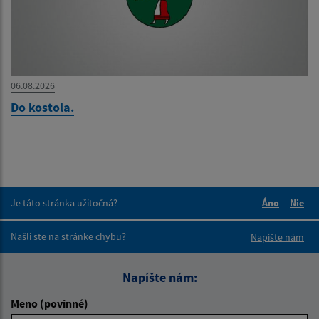
06.08.2026
Do kostola.
Je táto stránka užitočná?
Áno
Nie
Boli tieto 
Boli 
Našli ste na stránke chybu?
Napíšte nám
Napíšte nám:
Meno (povinné)