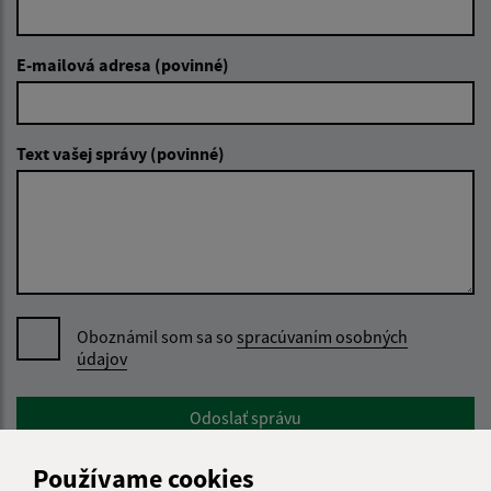
E-mailová adresa (povinné)
Text vašej správy (povinné)
Oboznámil som sa so
spracúvaním osobných
údajov
Google reCaptcha Response
Odoslať správu
Používame cookies