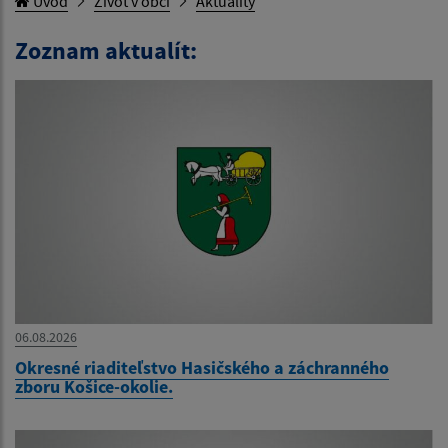
Úvod
Život v obci
Aktuality
Zoznam aktualít:
06.08.2026
Okresné riaditeľstvo Hasičského a záchranného
zboru Košice-okolie.