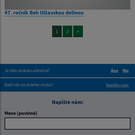
47. ročník Beh Olšavskou dolinou
1
2
>
Je táto stránka užitočná?
Áno
Nie
Boli tieto 
Boli 
Našli ste na stránke chybu?
Napíšte nám
Napíšte nám:
Meno (povinné)