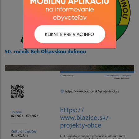
50. ročník Beh Olšavskou dolinou