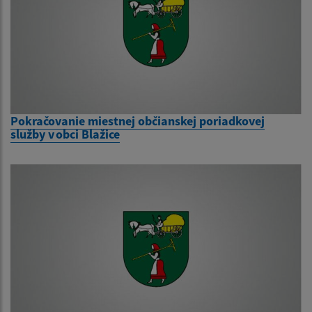
Pokračovanie miestnej občianskej poriadkovej
služby v obci Blažice