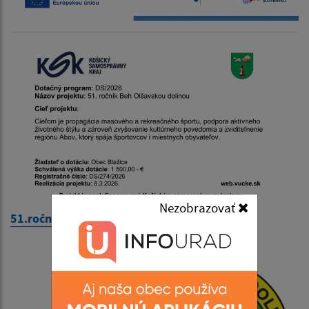
Nezobrazovať
51.ročník Beh Olšavskou dolinou