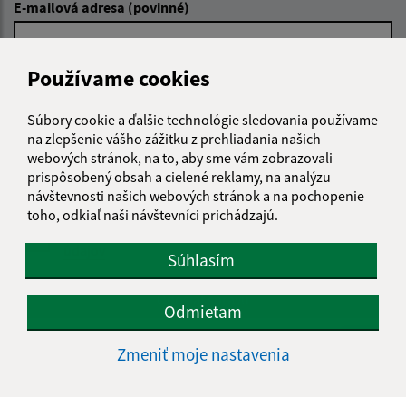
E-mailová adresa (povinné)
Používame cookies
Text vašej správy (povinné)
Súbory cookie a ďalšie technológie sledovania používame
na zlepšenie vášho zážitku z prehliadania našich
webových stránok, na to, aby sme vám zobrazovali
prispôsobený obsah a cielené reklamy, na analýzu
návštevnosti našich webových stránok a na pochopenie
toho, odkiaľ naši návštevníci prichádzajú.
Oboznámil som sa so
spracúvaním osobných
údajov
Súhlasím
Google reCaptcha Response
Odoslať správu
Odmietam
Zmeniť moje nastavenia
Úradné hodiny: