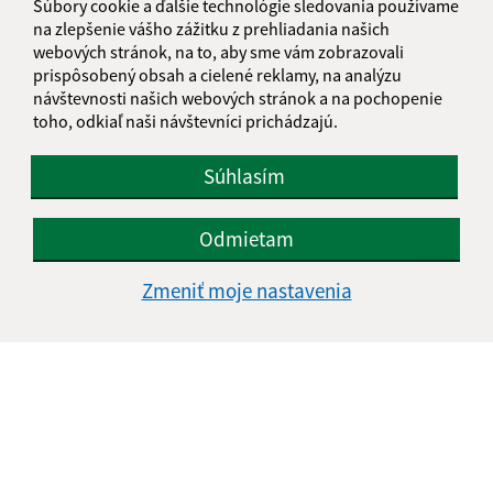
Súbory cookie a ďalšie technológie sledovania používame
na zlepšenie vášho zážitku z prehliadania našich
webových stránok, na to, aby sme vám zobrazovali
prispôsobený obsah a cielené reklamy, na analýzu
návštevnosti našich webových stránok a na pochopenie
Oboznámil som sa so
spracúvaním osobných
toho, odkiaľ naši návštevníci prichádzajú.
údajov
Google reCaptcha Response
Súhlasím
Odoslať správu
Odmietam
Zmeniť moje nastavenia
Úradné hodiny:
Deň
Čas doobeda
Čas poobede
Pondelok:
07:30 - 12:00
13:00 - 16:00
Utorok:
nestránkový deň
Streda:
07:30 - 12:00
13:00 - 17:00
Štvrtok:
nestránkový deň
Piatok:
07:30 - 13:00