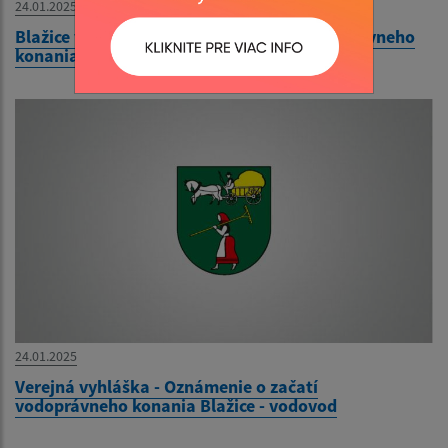
24.01.2025
Blažice vodovod oznámenie o začatí vodoprávneho
konania
24.01.2025
Verejná vyhláška - Oznámenie o začatí
vodoprávneho konania Blažice - vodovod