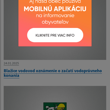
24.01.2025
Blažice vodovod oznámenie o začatí vodoprávneho
konania