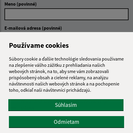
Meno (povinné)
E-mailová adresa (povinné)
Používame cookies
Text vašej správy (povinné)
Súbory cookie a ďalšie technológie sledovania používame
na zlepšenie vášho zážitku z prehliadania našich
webových stránok, na to, aby sme vám zobrazovali
prispôsobený obsah a cielené reklamy, na analýzu
návštevnosti našich webových stránok a na pochopenie
toho, odkiaľ naši návštevníci prichádzajú.
Oboznámil som sa so
spracúvaním osobných
Súhlasím
údajov
Odmietam
Google reCaptcha Response
Odoslať správu