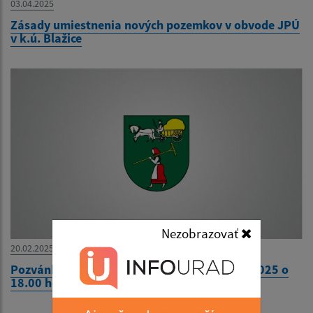
03.04.2025
Zásady umiestnenia nových pozemkov v obvode JPÚ
v k.ú. Blažice
Nezobrazovať
20.02.2025
Pozvánka na 13. zasadnutie OcZ dňa 25.02.2025 o
18.00 hod.