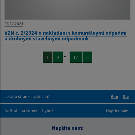
06.12.2024
VZN č. 2/2024 o nakladaní s komunálnymi odpadmi
a drobnými stavebnými odpadmiok
...
1
2
17
>
Je táto stránka užitočná?
Áno
Nie
Boli tieto 
Boli 
Našli ste na stránke chybu?
Napíšte nám
Napíšte nám: