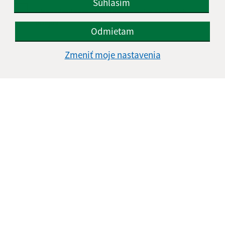
Súhlasím
Oboznámil som sa so
spracúvaním osobných
údajov
Odmietam
Google reCaptcha Response
Odoslať správu
Zmeniť moje nastavenia
Úradné hodiny:
Deň
Čas doobeda
Čas poobede
Pondelok:
07:30 - 12:00
13:00 - 16:00
Utorok:
nestránkový deň
Streda:
07:30 - 12:00
13:00 - 17:00
Štvrtok:
nestránkový deň
Piatok:
07:30 - 13:00
Obedňajšia prestávka:
12:00 - 13:00