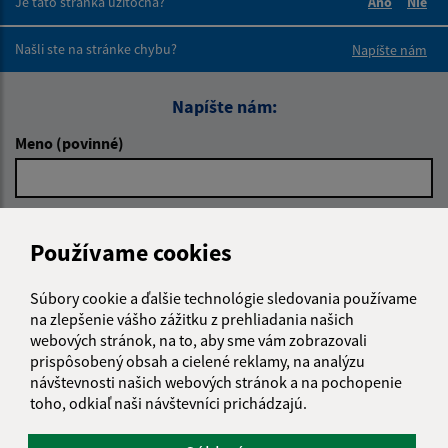
Je táto stránka užitočná?
Áno
Nie
Boli tieto 
Boli 
Našli ste na stránke chybu?
Napíšte nám
Napíšte nám:
Meno (povinné)
E-mailová adresa (povinné)
Používame cookies
Súbory cookie a ďalšie technológie sledovania používame
Text vašej správy (povinné)
na zlepšenie vášho zážitku z prehliadania našich
webových stránok, na to, aby sme vám zobrazovali
prispôsobený obsah a cielené reklamy, na analýzu
návštevnosti našich webových stránok a na pochopenie
toho, odkiaľ naši návštevníci prichádzajú.