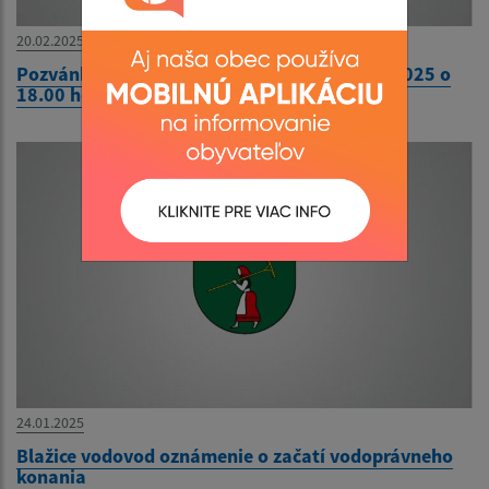
20.02.2025
Pozvánka na 13. zasadnutie OcZ dňa 25.02.2025 o
18.00 hod.
24.01.2025
Blažice vodovod oznámenie o začatí vodoprávneho
konania