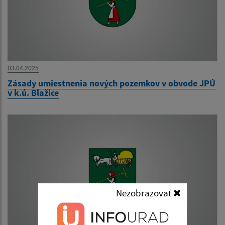
03.04.2025
Zásady umiestnenia nových pozemkov v obvode JPÚ
v k.ú. Blažice
Nezobrazovať