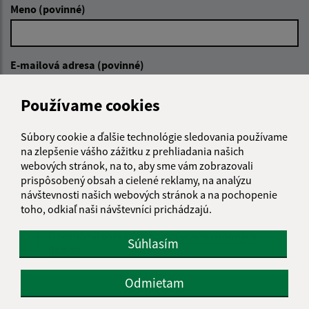
Meno (povinné)
E-mailová adresa (povinné)
Používame cookies
Text vašej správy (povinné)
Súbory cookie a ďalšie technológie sledovania používame
na zlepšenie vášho zážitku z prehliadania našich
webových stránok, na to, aby sme vám zobrazovali
prispôsobený obsah a cielené reklamy, na analýzu
návštevnosti našich webových stránok a na pochopenie
toho, odkiaľ naši návštevníci prichádzajú.
Oboznámil som sa so
spracúvaním osobných
Súhlasím
údajov
Odmietam
Google reCaptcha Response
Odoslať správu