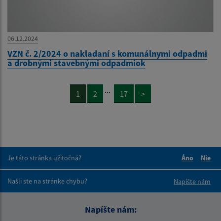
06.12.2024
VZN č. 2/2024 o nakladaní s komunálnymi odpadmi
a drobnými stavebnými odpadmiok
...
1
2
17
>
Je táto stránka užitočná?
Áno
Nie
Boli tieto 
Boli 
Našli ste na stránke chybu?
Napíšte nám
Napíšte nám: