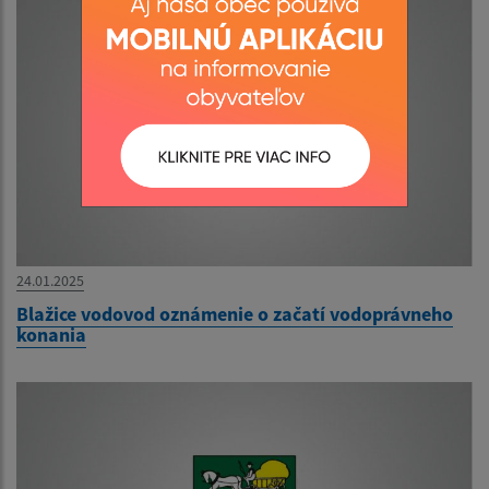
24.01.2025
Blažice vodovod oznámenie o začatí vodoprávneho
konania