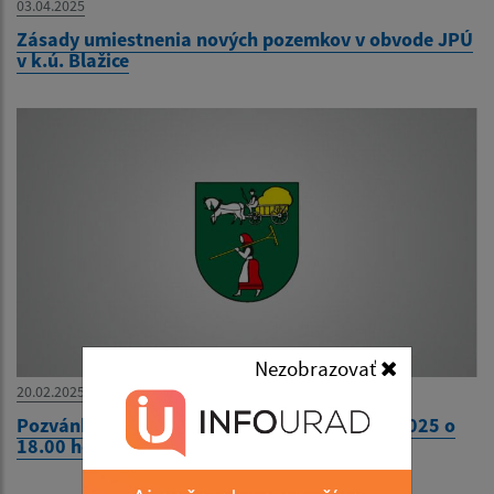
03.04.2025
Zásady umiestnenia nových pozemkov v obvode JPÚ
v k.ú. Blažice
Nezobrazovať
20.02.2025
Pozvánka na 13. zasadnutie OcZ dňa 25.02.2025 o
18.00 hod.