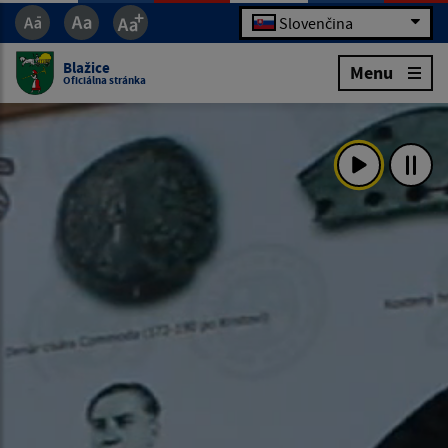
Slovenčina
Blažice
Menu
Oficiálna stránka