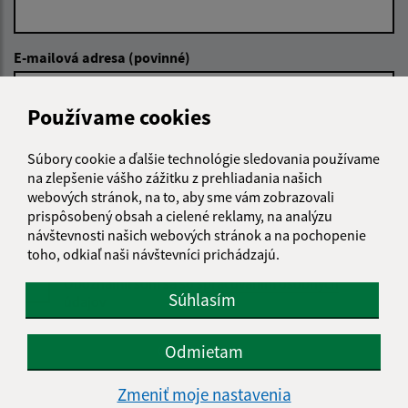
E-mailová adresa (povinné)
Používame cookies
Text vašej správy (povinné)
Súbory cookie a ďalšie technológie sledovania používame
na zlepšenie vášho zážitku z prehliadania našich
webových stránok, na to, aby sme vám zobrazovali
prispôsobený obsah a cielené reklamy, na analýzu
návštevnosti našich webových stránok a na pochopenie
toho, odkiaľ naši návštevníci prichádzajú.
Oboznámil som sa so
spracúvaním osobných
Súhlasím
údajov
Google reCaptcha Response
Odmietam
Odoslať správu
Zmeniť moje nastavenia