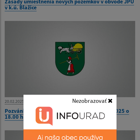
Zásady umiestnenia nových pozemkov v obvode JPÚ
v k.ú. Blažice
Nezobrazovať
20.02.2025
Pozvánka na 13. zasadnutie OcZ dňa 25.02.2025 o
18.00 hod.