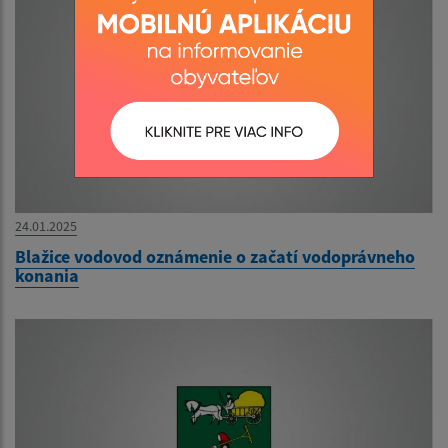
24.01.2025
Blažice vodovod oznámenie o začatí vodoprávneho
konania