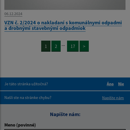
06.12.2024
VZN č. 2/2024 o nakladaní s komunálnymi odpadmi
a drobnými stavebnými odpadmiok
...
1
2
17
>
Je táto stránka užitočná?
Áno
Nie
Boli tieto 
Boli 
Našli ste na stránke chybu?
Napíšte nám
Napíšte nám:
Meno (povinné)