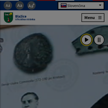
Slovenčina
Blažice
Menu
Oficiálna stránka