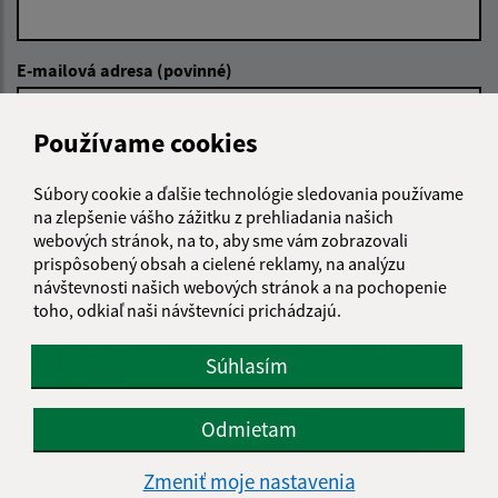
E-mailová adresa (povinné)
Používame cookies
Text vašej správy (povinné)
Súbory cookie a ďalšie technológie sledovania používame
na zlepšenie vášho zážitku z prehliadania našich
webových stránok, na to, aby sme vám zobrazovali
prispôsobený obsah a cielené reklamy, na analýzu
návštevnosti našich webových stránok a na pochopenie
toho, odkiaľ naši návštevníci prichádzajú.
Oboznámil som sa so
spracúvaním osobných
Súhlasím
údajov
Google reCaptcha Response
Odmietam
Odoslať správu
Zmeniť moje nastavenia