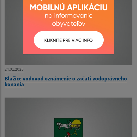
24.01.2025
Blažice vodovod oznámenie o začatí vodoprávneho
konania