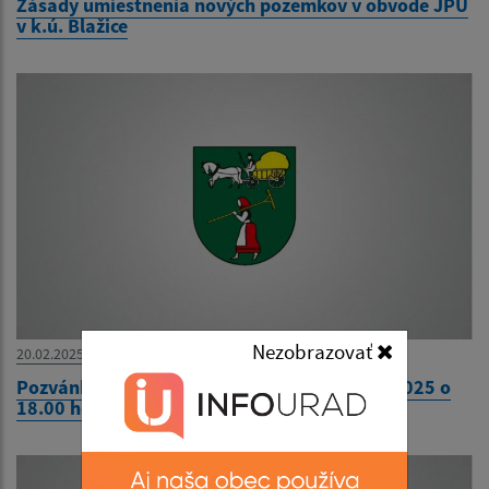
Zásady umiestnenia nových pozemkov v obvode JPÚ
v k.ú. Blažice
Nezobrazovať
20.02.2025
Pozvánka na 13. zasadnutie OcZ dňa 25.02.2025 o
18.00 hod.