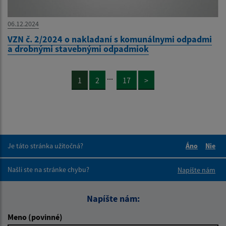
06.12.2024
VZN č. 2/2024 o nakladaní s komunálnymi odpadmi
a drobnými stavebnými odpadmiok
...
1
2
17
>
Je táto stránka užitočná?
Áno
Nie
Boli tieto 
Boli 
Našli ste na stránke chybu?
Napíšte nám
Napíšte nám:
Meno (povinné)