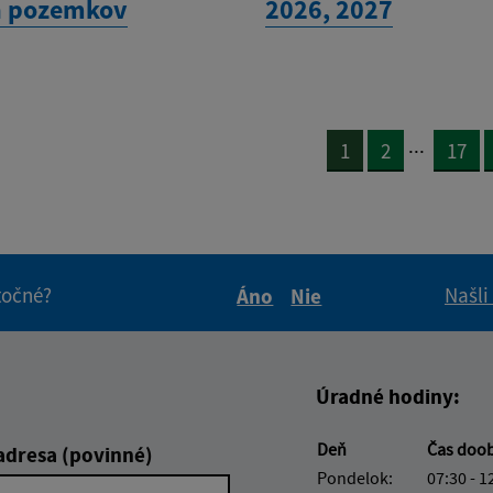
h pozemkov
2026, 2027
...
1
2
17
itočné?
Našli
Áno
Nie
Boli tieto informácie pre 
Boli tieto informáci
Úradné hodiny:
Deň
Čas doo
adresa (povinné)
Pondelok:
07:30 - 1