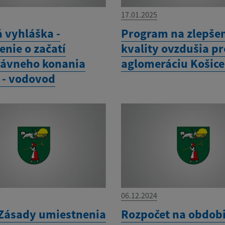
17.01.2025
á vyhláška -
Program na zlepše
nie o začatí
kvality ovzdušia pr
ávneho konania
aglomeráciu Košice 
e - vodovod
06.12.2024
Zásady umiestnenia
Rozpočet na obdobi