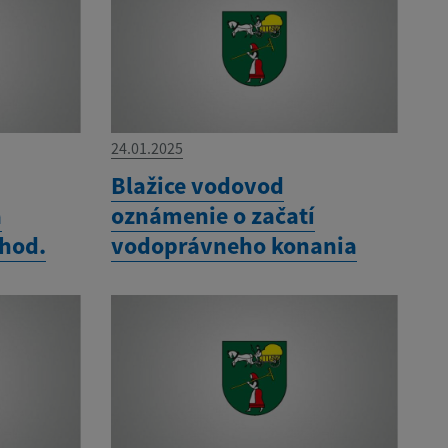
24.01.2025
Blažice vodovod
a
oznámenie o začatí
 hod.
vodoprávneho konania