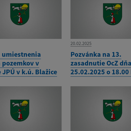
20.02.2025
 umiestnenia
Pozvánka na 13.
 pozemkov v
zasadnutie OcZ dň
JPÚ v k.ú. Blažice
25.02.2025 o 18.00