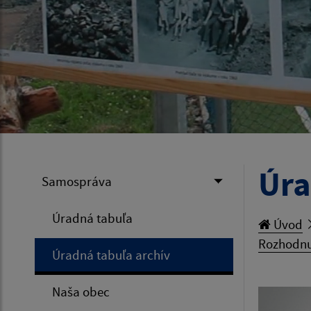
Úra
Samospráva
Úradná tabuľa
Úvod
Rozhodnut
Úradná tabuľa archív
Naša obec