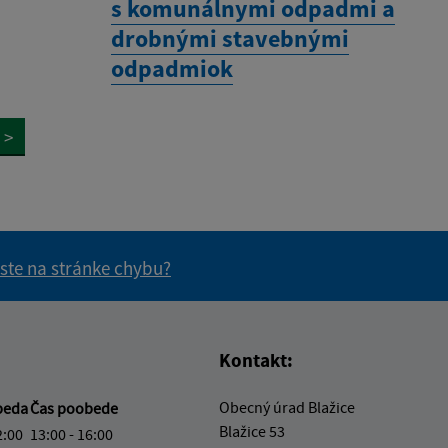
s komunálnymi odpadmi a
drobnými stavebnými
odpadmiok
>
 ste na stránke chybu?
vás užitočné?
e pre vás užitočné?
Kontakt:
Obecný úrad Blažice
beda
Čas poobede
Blažice 53
2:00
13:00 - 16:00