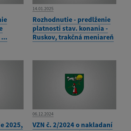
14.01.2025
nie
Rozhodnutie - predlženie
e
platnosti stav. konania -
...
Ruskov, trakčná meniareň
06.12.2024
e 2025,
VZN č. 2/2024 o nakladaní