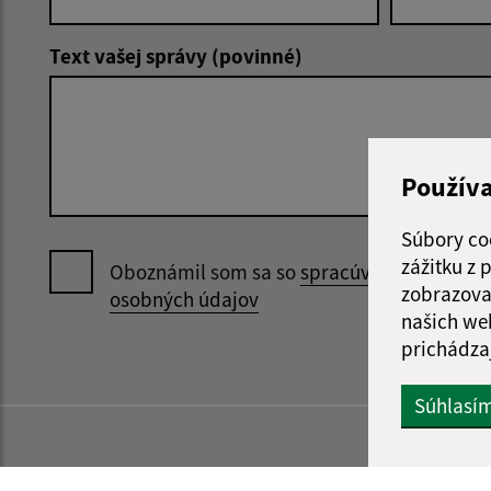
Text vašej správy (povinné)
Použív
Súbory co
zážitku z
Oboznámil som sa so
spracúvaním
zobrazova
osobných údajov
našich we
prichádza
Súhlasí