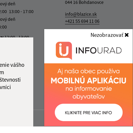
044 16 Bohdanovce
ový deň
2:00
13:00 - 17:00
info@blazice.sk
ový deň
+421 55 694 11 06
3:00
IČO: 00690198
Nezobrazovať
ka:
12:00 - 13:00
enie vášho
ám
števnosti
vníci