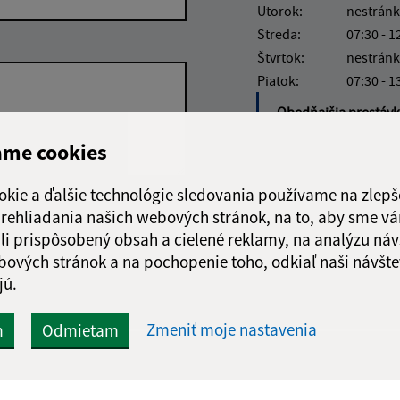
Utorok:
nestránk
Streda:
07:30 - 1
Štvrtok:
nestránk
Piatok:
07:30 - 1
Obedňajšia prestáv
ame cookies
okie a ďalšie technológie sledovania používame na zlepš
Google reCaptcha Response
 prehliadania našich webových stránok, na to, aby sme v
Odoslať správu
li prispôsobený obsah a cielené reklamy, na analýzu náv
bových stránok a na pochopenie toho, odkiaľ naši návšte
jú.
Zmeniť moje nastavenia
m
Odmietam