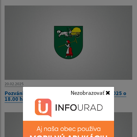
20.02.2025
Nezobrazovať
Pozvánka na 13. zasadnutie OcZ dňa 25.02.2025 o
18.00 hod.