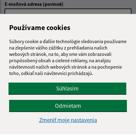
E-mailová adresa (povinné)
Používame cookies
Text vašej správy (povinné)
Súbory cookie a ďalšie technológie sledovania používame
na zlepšenie vášho zážitku z prehliadania našich
webových stránok, na to, aby sme vám zobrazovali
prispôsobený obsah a cielené reklamy, na analýzu
návštevnosti našich webových stránok a na pochopenie
toho, odkiaľ naši návštevníci prichádzajú.
Oboznámil som sa so
spracúvaním osobných
údajov
Súhlasím
Google reCaptcha Response
Odoslať správu
Odmietam
Zmeniť moje nastavenia
Úradné hodiny: