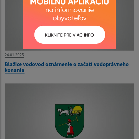
24.01.2025
Blažice vodovod oznámenie o začatí vodoprávneho
konania