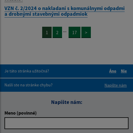
VZN č. 2/2024 o nakladaní s komunálnymi odpadmi
a drobnými stavebnými odpadmiok
...
1
2
17
>
Je táto stránka užitočná?
Áno
Nie
Boli tieto 
Boli 
Našli ste na stránke chybu?
Napíšte nám
Napíšte nám:
Meno (povinné)